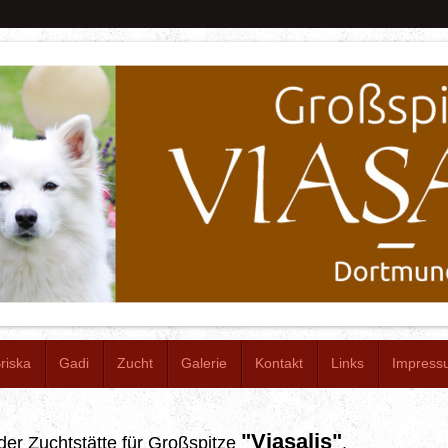
riska
Gadi
Zucht
Galerie
Kontakt
Links
Impress
"Viasalis"
der Zuchtstätte für Großspitze
.