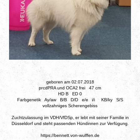
geboren am 02.07.2018
prcdPRA und OCA2 frei 47 cm
HD B ED 0
Farbgenetik Ay/aw B/B D/D e/e i/i KB/ky S/S
vollzahniges Scherengebiss
Zuchtzulassung im VDH/VfDSp, er lebt mit seiner Familie in
Düsseldorf und steht passenden Hündinnen zur Verfügung.
https://bennett.von-wulffen.de