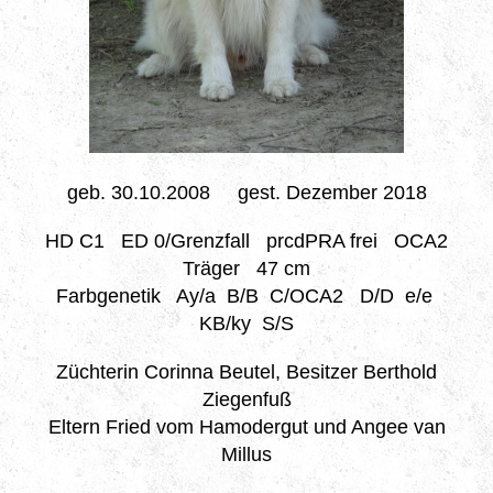
geb. 30.10.2008 gest. Dezember 2018
HD C1 ED 0/Grenzfall prcdPRA frei OCA2
Träger 47 cm
Farbgenetik Ay/a B/B C/OCA2 D/D e/e
KB/ky S/S
Züchterin Corinna Beutel, Besitzer Berthold
Ziegenfuß
Eltern Fried vom Hamodergut und Angee van
Millus